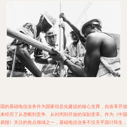
中国的基础电信业务作为国家信息化建设的核心支撑，自改革开
以来经历了从垄断到竞争、从封闭到开放的深刻变革。作为《中
贸易报》关注的焦点领域之一，基础电信业务不仅关乎国计民生