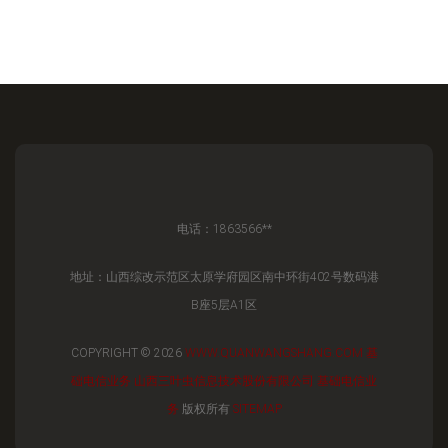
电话：1863566**
地址：山西综改示范区太原学府园区南中环街402号数码港
B座5层A1区
COPYRIGHT © 2026
WWW.QUANWANGSHANG.COM
基
础电信业务
山西三叶虫信息技术股份有限公司
基础电信业
务
版权所有
SITEMAP