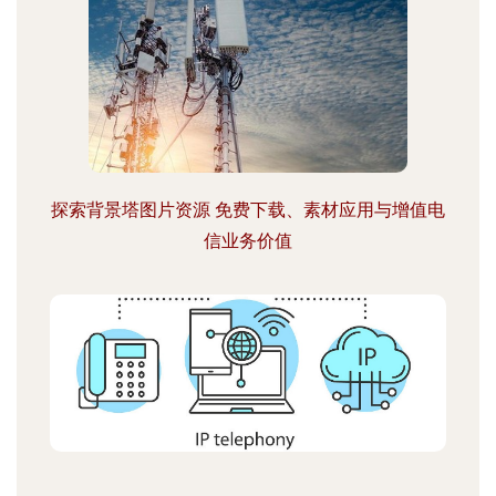
探索背景塔图片资源 免费下载、素材应用与增值电
信业务价值