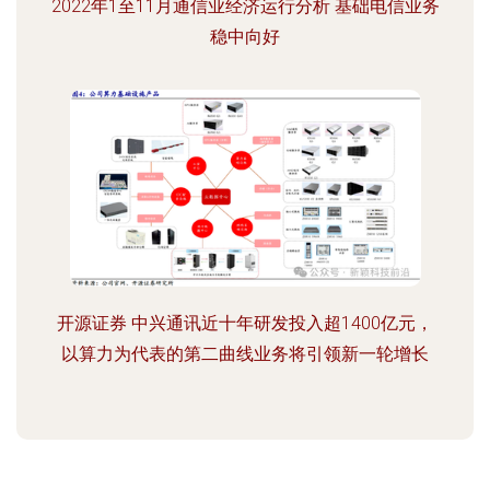
2022年1至11月通信业经济运行分析 基础电信业务
稳中向好
开源证券 中兴通讯近十年研发投入超1400亿元，
以算力为代表的第二曲线业务将引领新一轮增长