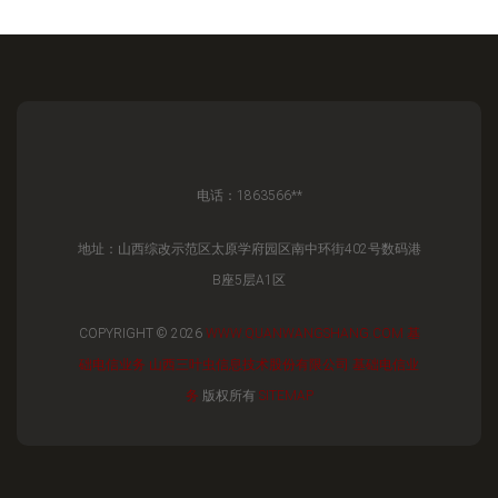
电话：1863566**
地址：山西综改示范区太原学府园区南中环街402号数码港
B座5层A1区
COPYRIGHT © 2026
WWW.QUANWANGSHANG.COM
基
础电信业务
山西三叶虫信息技术股份有限公司
基础电信业
务
版权所有
SITEMAP