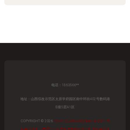
电话：1863566**
地址：山西综改示范区太原学府园区南中环街402号数码港
B座5层A1区
COPYRIGHT © 2026
WWW.QUANWANGSHANG.COM
基
础电信业务
山西三叶虫信息技术股份有限公司
基础电信业