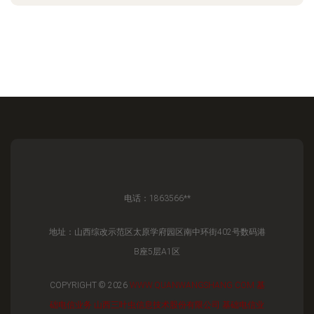
电话：1863566**
地址：山西综改示范区太原学府园区南中环街402号数码港
B座5层A1区
COPYRIGHT © 2026
WWW.QUANWANGSHANG.COM
基
础电信业务
山西三叶虫信息技术股份有限公司
基础电信业