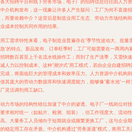
在各大招聘平台和线下劳务市场，电子厂的招聘信息往往由人力
源中介机构发布，这一现象让许多人产生疑问：工厂为何不直接
聘，而要依赖中介？这背后是制造业用工生态、劳动力市场结构
企业成本控制共同作用的结果。
从用工需求特性来看，电子制造业普遍存在“季节性波动大、批量
求急”的特点。新品发布、订单旺季时，工厂可能需要在一两周内
急招聘数百甚至上千名流水线操作工；而到了生产淡季，又需快
缩减人力以控制成本。这种“潮汐式”用工模式，若由企业自建招聘
队完成，将面临巨大的管理成本和效率压力。人力资源中介机构
凭借其庞大的劳动力数据库和快速调度能力，能够像“蓄水池”一样
工厂灵活调剂用工缺口。
劳动力市场的结构性错位加速了中介的渗透。电子厂一线岗位对
能要求相对统一（如贴片、检测、组装），但工作强度大、流动
极高。大量务工人员倾向于短期就业或频繁更换工厂，这与企业
望的稳定用工存在矛盾。中介机构通过“劳务派遣”模式，将用工关