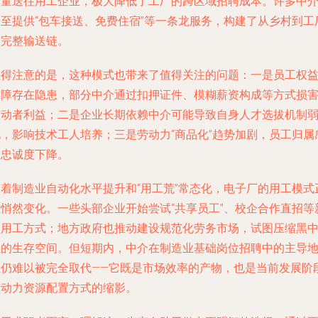
批量送往用工企业，极大降低了工厂的跨区域招聘成本。许多中
甚至提供“包车接送、免费住宿”等一条龙服务，构建了从乡村到工
的完整输送链。
值得注意的是，这种模式也带来了值得关注的问题：一是员工权
保障存在隐患，部分中介通过扣押证件、模糊薪资构成等方式损
劳动者利益；二是企业长期依赖中介可能导致自身人才选拔机制
化，影响技术工人培养；三是劳动力“商品化”趋势加剧，员工归属
和忠诚度下降。
随着制造业自动化水平提升和“用工荒”常态化，电子厂的用工模式
在悄然变化。一些头部企业开始尝试“共享员工”、校企合作直招等
型用工方式；地方政府也推动建设规范化劳务市场，试图压缩黑
介的生存空间。但短期内，中介在制造业基础岗位招聘中的主导
位仍难以被完全取代——它既是市场效率的产物，也是当前发展阶
劳动力资源配置方式的缩影。