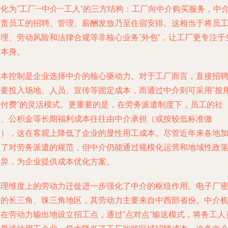
转化为“工厂—中介—工人”的三方结构：工厂向中介购买服务，中
负责员工的招聘、管理、薪酬发放乃至住宿安排。这相当于将员
管理、劳动风险和法律合规等非核心业务“外包”，让工厂更专注于
产本身。
成本控制是企业选择中介的核心驱动力。对于工厂而言，直接招
需要投入场地、人员、宣传等固定成本，而通过中介则可采用“按
工付费”的灵活模式。更重要的是，在劳务派遣制度下，员工的社
保、公积金等长期福利成本往往由中介承担（或按较低标准缴
纳），这在客观上降低了企业的显性用工成本。尽管近年来各地
强了对劳务派遣的规范，但中介仍能通过规模化运营和地域性政
差异，为企业提供成本优化方案。
地理维度上的劳动力迁徙进一步强化了中介的枢纽作用。电子厂
集的长三角、珠三角地区，其劳动力主要来自中西部省份。中介
构在劳动力输出地设立招工点，通过“点对点”输送模式，将务工人