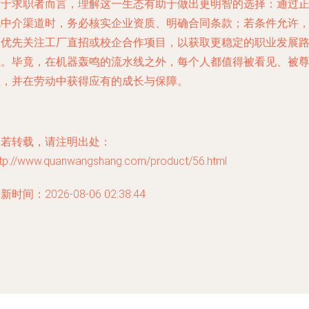
对于求职者而言，理解这一生态有助于做出更明智的选择：通过
规中介渠道时，务必核实企业资质、明确合同条款；若条件允许
可优先关注工厂直招或校企合作项目，以获取更稳定的职业发展
径。毕竟，在机器轰鸣的流水线之外，每个人都值得被看见、被
重，并在劳动中获得应有的成长与保障。
如若转载，请注明出处：
ttp://www.quanwangshang.com/product/56.html
新时间：2026-08-06 02:38:44