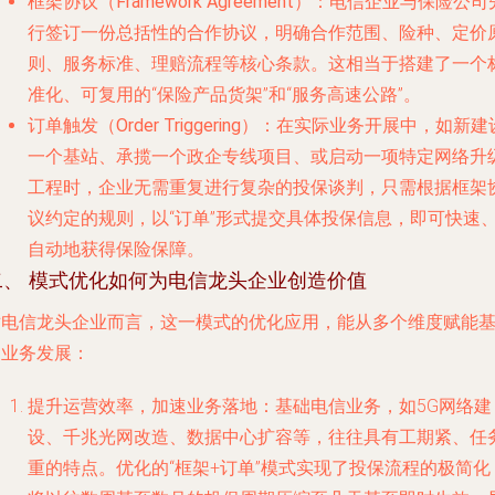
框架协议（Framework Agreement）
：电信企业与保险公司
行签订一份总括性的合作协议，明确合作范围、险种、定价
则、服务标准、理赔流程等核心条款。这相当于搭建了一个
准化、可复用的“保险产品货架”和“服务高速公路”。
订单触发（Order Triggering）
：在实际业务开展中，如新建
一个基站、承揽一个政企专线项目、或启动一项特定网络升
工程时，企业无需重复进行复杂的投保谈判，只需根据框架
议约定的规则，以“订单”形式提交具体投保信息，即可快速
自动地获得保险保障。
二、 模式优化如何为电信龙头企业创造价值
对电信龙头企业而言，这一模式的优化应用，能从多个维度赋能
础业务发展：
提升运营效率，加速业务落地
：基础电信业务，如5G网络建
设、千兆光网改造、数据中心扩容等，往往具有工期紧、任
重的特点。优化的“框架+订单”模式实现了投保流程的极简化