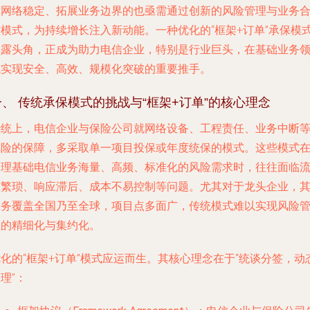
障网络稳定、拓展业务边界的也亟需通过创新的风险管理与业务
作模式，为持续增长注入新动能。一种优化的“框架+订单”承保模
崭露头角，正成为助力电信企业，特别是行业巨头，在基础业务
域实现安全、高效、规模化突破的重要推手。
一、 传统承保模式的挑战与“框架+订单”的核心理念
传统上，电信企业与保险公司就网络设备、工程责任、业务中断
风险的保障，多采取单一项目投保或年度统保的模式。这些模式
处理基础电信业务海量、高频、标准化的风险需求时，往往面临
程繁琐、响应滞后、成本不易控制等问题。尤其对于龙头企业，
业务覆盖全国乃至全球，项目点多面广，传统模式难以实现风险
理的精细化与集约化。
化的“框架+订单”模式应运而生。其核心理念在于“统谈分签，动
理”：